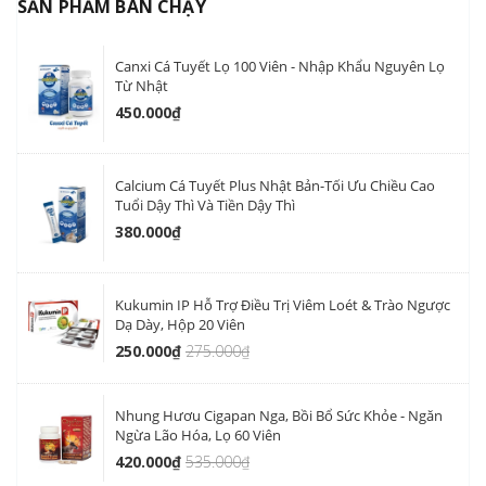
SẢN PHẨM BÁN CHẠY
Canxi Cá Tuyết Lọ 100 Viên - Nhập Khẩu Nguyên Lọ
Từ Nhật
450.000₫
Calcium Cá Tuyết Plus Nhật Bản-Tối Ưu Chiều Cao
Tuổi Dậy Thì Và Tiền Dậy Thì
380.000₫
Kukumin IP Hỗ Trợ Điều Trị Viêm Loét & Trào Ngược
Dạ Dày, Hộp 20 Viên
250.000₫
275.000₫
Nhung Hươu Cigapan Nga, Bồi Bổ Sức Khỏe - Ngăn
Ngừa Lão Hóa, Lọ 60 Viên
420.000₫
535.000₫