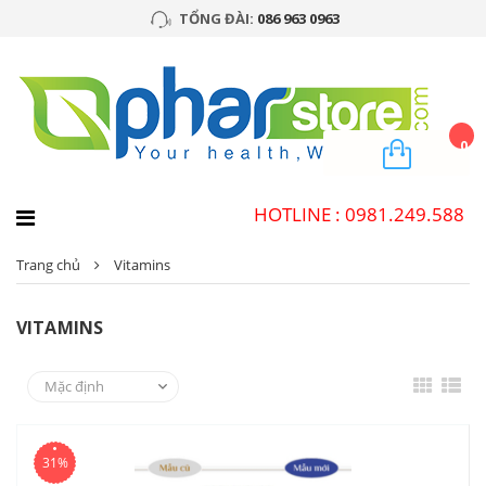
TỔNG ĐÀI:
086 963 0963
0
HOTLINE : 0981.249.588
Trang chủ
Vitamins
VITAMINS
31%