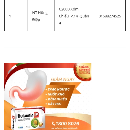
C200B Xóm
NT Hồng
1
Chiếu, P.14, Quận
01688274525
Điệp
4