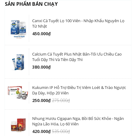
SẢN PHẨM BÁN CHẠY
Canxi Cá Tuyết Lọ 100 Viên - Nhập Khẩu Nguyên Lọ
Từ Nhật
450.000₫
Calcium Cá Tuyết Plus Nhật Bản-Tối Ưu Chiều Cao
Tuổi Dậy Thì Và Tiền Dậy Thì
380.000₫
Kukumin IP Hỗ Trợ Điều Trị Viêm Loét & Trào Ngược
Dạ Dày, Hộp 20 Viên
250.000₫
275.000₫
Nhung Hươu Cigapan Nga, Bồi Bổ Sức Khỏe - Ngăn
Ngừa Lão Hóa, Lọ 60 Viên
420.000₫
535.000₫