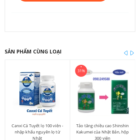
SẢN PHẨM CÙNG LOẠI
prev
ne
31%
Canxi Cá Tuyết lọ 100 viên -
Tảo tăng chiều cao Shinshin
nhập khẩu nguyên lọ từ
Kakumei của Nhật Bản, hộp
Nhật
300 viên